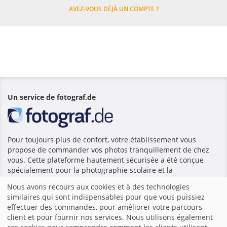
AVEZ-VOUS DÉJÀ UN COMPTE ?
Un service de fotograf.de
Pour toujours plus de confort, votre établissement vous
propose de commander vos photos tranquillement de chez
vous. Cette plateforme hautement sécurisée a été conçue
spécialement pour la photographie scolaire et la
photographie en crèche, et fournie par fotograf.de.
Nous avons recours aux cookies et à des technologies
similaires qui sont indispensables pour que vous puissiez
effectuer des commandes, pour améliorer votre parcours
Accueil
|
Mentions légales
|
Conditions générales de vente et
client et pour fournir nos services. Nous utilisons également
d’utilisation
|
Politique de confidentialité
|
Boutique en ligne -